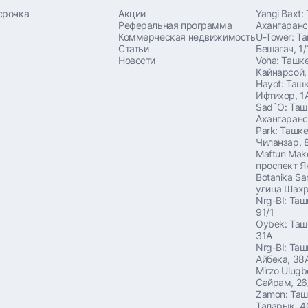
срочка
Акции
Yangi Baxt:
Реферальная программа
Ахангаранс
Коммерческая недвижимость
U-Tower: Т
Статьи
Бешагач, 1/
Новости
Voha: Ташке
Кайнарсой,
Hayot: Ташк
Ифтихор, 1
Sad`O: Таш
Ахангаранс
Park: Ташке
Чиланзар, 
Maftun Mak
проспект Я
Botanika Sa
улица Шахр
Nrg-BI: Таш
91/1
Oybek: Таш
31A
Nrg-BI: Таш
Айбека, 38
Mirzo Ulugb
Сайрам, 26
Zamon: Таш
Таларык, 4