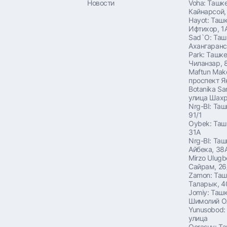
Новости
Voha: Ташке
Кайнарсой,
Hayot: Ташк
Ифтихор, 1
Sad`O: Таш
Ахангаранс
Park: Ташке
Чиланзар, 
Maftun Mak
проспект Я
Botanika Sa
улица Шахр
Nrg-BI: Таш
91/1
Oybek: Таш
31A
Nrg-BI: Таш
Айбека, 38
Mirzo Ulugb
Сайрам, 26
Zamon: Таш
Таларык, 4
Jomiy: Ташк
Шимолий О
Yunusobod:
улица
Qorasuv: Т