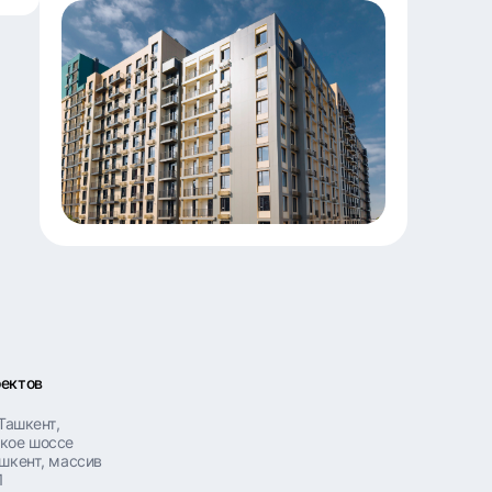
оектов
 Ташкент,
кое шоссе
ашкент, массив
1