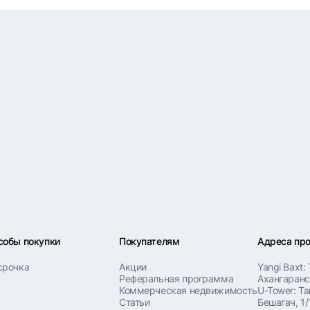
собы покупки
Покупателям
Адреса пр
срочка
Акции
Yangi Baxt:
Реферальная программа
Ахангаранс
Коммерческая недвижимость
U-Tower: Т
Статьи
Бешагач, 1/