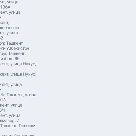
нт, улица
 136А
ент, улица
А
кент,
кое шоссе
нт, улица
82
on: Ташкент,
нги Узбекистон
royi: Ташкент,
иабад, 69
кент, улица Нукус,
кент, улица Нукус,
кент, улица
А
ek: Ташкент, улица
/13
кент, улица
0/1
ент, ​улица
лмазор, 7
 Ташкент, Рихсили
ашкент, Кувинская