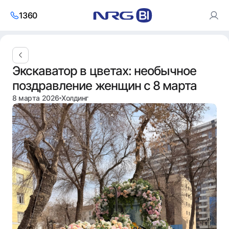
1360
Используя сайт, вы соглашаетесь с использованием
Экскаватор в цветах: необычное
cookies и
политикой обработки персональных данных
.
поздравление женщин с 8 марта
Согласен
8 марта 2026
Холдинг