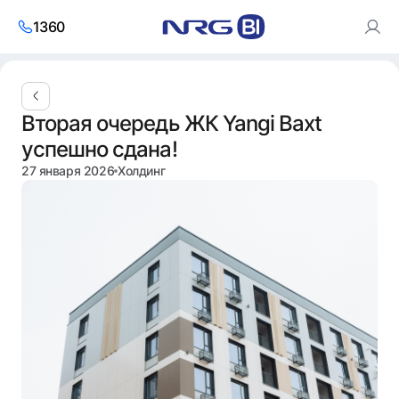
1360
Используя сайт, вы соглашаетесь с использованием
Вторая очередь ЖК Yangi Baxt
cookies и
политикой обработки персональных данных
.
успешно сдана!
Согласен
27 января 2026
Холдинг