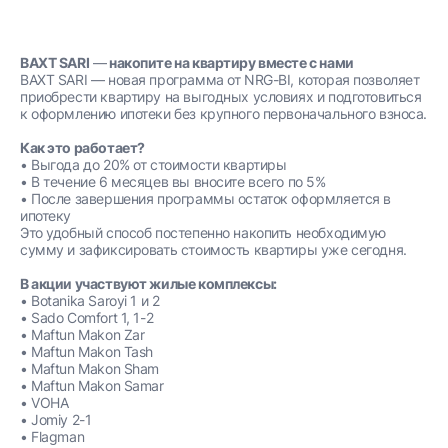
BAXT SARI
—
накопите на квартиру вместе с нами
BAXT SARI — новая программа от NRG-BI, которая позволяет
приобрести квартиру на выгодных условиях и подготовиться
к оформлению ипотеки без крупного первоначального взноса.
Как это работает?
• Выгода до 20% от стоимости квартиры
• В течение 6 месяцев вы вносите всего по 5%
• После завершения программы остаток оформляется в
ипотеку
Это удобный способ постепенно накопить необходимую
сумму и зафиксировать стоимость квартиры уже сегодня.
В акции участвуют жилые комплексы:
• Botanika Saroyi 1 и 2
• Sado Comfort 1, 1-2
• Maftun Makon Zar
• Maftun Makon Tash
• Maftun Makon Sham
• Maftun Makon Samar
• VOHA
• Jomiy 2-1
• Flagman