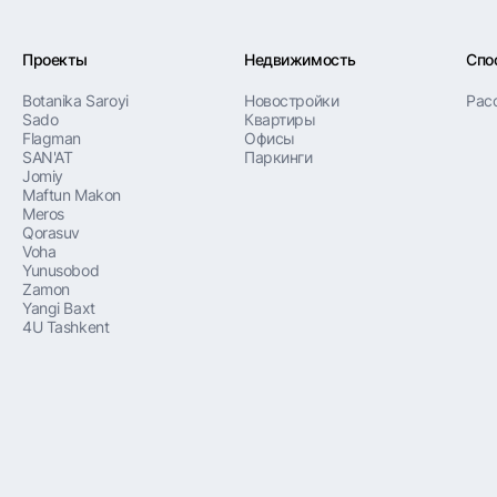
Проекты
Недвижимость
Спо
Botanika Saroyi
Новостройки
Рас
Sado
Квартиры
Flagman
Офисы
SAN'AT
Паркинги
Jomiy
Maftun Makon
Meros
Qorasuv
Voha
Yunusobod
Zamon
Yangi Baxt
4U Tashkent