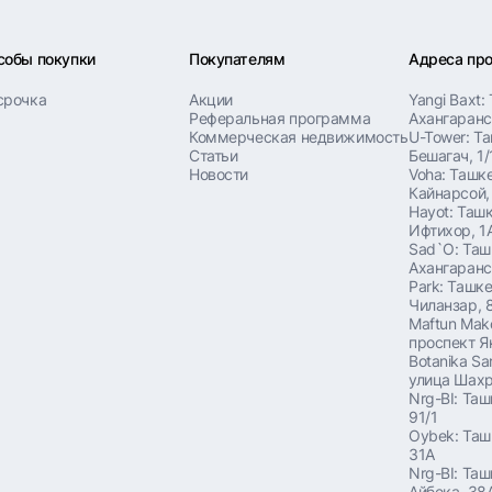
собы покупки
Покупателям
Адреса пр
срочка
Акции
Yangi Baxt:
Реферальная программа
Ахангаранс
Коммерческая недвижимость
U-Tower: Т
Статьи
Бешагач, 1/
Новости
Voha: Ташке
Кайнарсой,
Hayot: Ташк
Ифтихор, 1
Sad`O: Таш
Ахангаранс
Park: Ташке
Чиланзар, 
Maftun Mak
проспект Я
Botanika Sa
улица Шахр
Nrg-BI: Таш
91/1
Oybek: Таш
31A
Nrg-BI: Таш
Айбека, 38