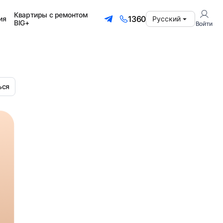
Квартиры с ремонтом
1360
ия
Русский
BIG+
Войти
ься