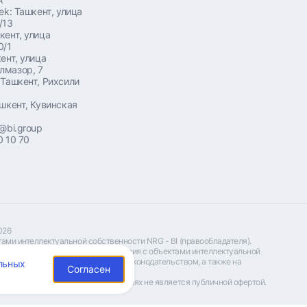
ek: Ташкент, улица
/13
кент, улица
0/1
ент, ​улица
лмазор, 7
 Ташкент, Рихсили
ашкент, Кувинская
@bi.group
0 10 70
026
ми интеллектуальной собственности NRG - BI (правообладателя). 
 осуществлять какие-либо действия с объектами интеллектуальной 
ание штрафов, предусмотренных законодательством, а также на 
льных
Согласен
ый характер и ни при каких условиях не является публичной офертой.