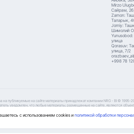
Mirzo Ulugb
Сайрам, 26
Zamon: Таш
Таларык, 4
Jomiy: Ташк
Шимолий О
Yunusobod:
улица
Qorasuv: Т
улица, 7/2
orazbaev_al
+998 78 12
ва на публикуемые на сайте материалы принадлежат компании NRG - BI © 1995-2
тель уведомлен, что любые материалы, размещенные на сайте, являются объекта
атель не вправе без предварительного письменного разрешения правообладателя
ности, в противном случае, правообладатель оставляет за собой право на взыск
лашаетесь с использованием cookies и
политикой обработки персона
е в компетентные органы за защитой своих прав и законных интересов.
формация, представленная на данном сайте, носит исключительно информационн