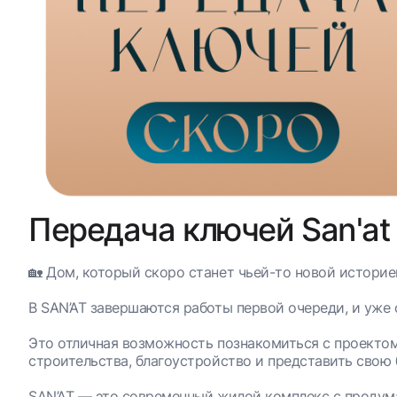
Передача ключей San'at 
🏡 Дом, который скоро станет чьей-то новой историе
В SAN’AT завершаются работы первой очереди, и уже 
Это отличная возможность познакомиться с проектом
строительства, благоустройство и представить свою
SAN’AT — это современный жилой комплекс с продум