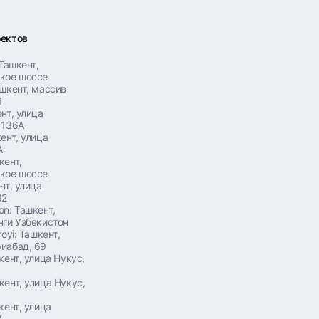
оектов
 Ташкент,
кое шоссе
ашкент, массив
1
нт, улица
 136А
ент, улица
А
кент,
кое шоссе
нт, улица
82
on: Ташкент,
нги Узбекистон
royi: Ташкент,
иабад, 69
кент, улица Нукус,
кент, улица Нукус,
кент, улица
А