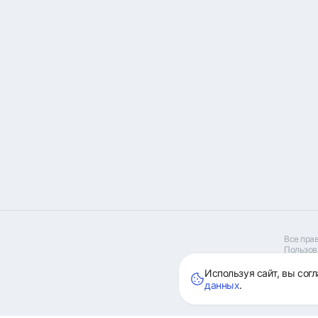
Все пра
Пользова
Пользов
собствен
Используя сайт, вы сог
обращени
данных
.
Любая ин