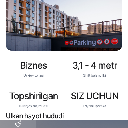
Biznes
3,1 - 4 metr
Uy-joy toifasi
Shift balandliki
Topshirilgan
SIZ UCHUN
Turar joy majmuasi
Foydali ipoteka
Ulkan hayot hududi