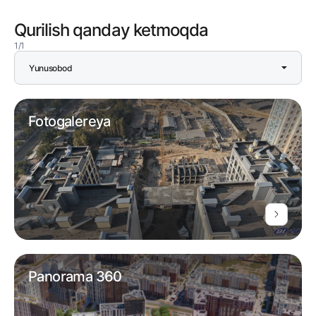
Qurilish qanday ketmoqda
1/1
Yunusobod
Fotogalereya
Panorama 360