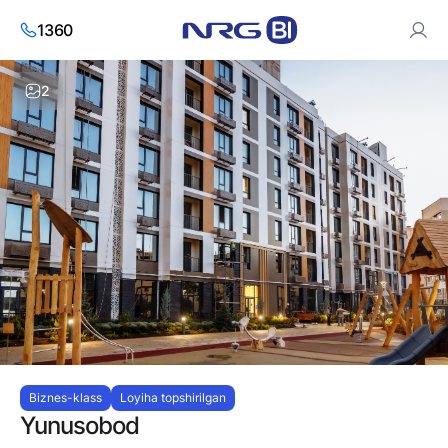
1360
2
Saytdan foydalanish orqali siz cookies va
shaxsiy ma’lumotlarni
qayta ishlash siyosatiga
roziligingizni bildirasiz.
Roziman
Biznes-klass
Loyiha topshirilgan
Yunusobod