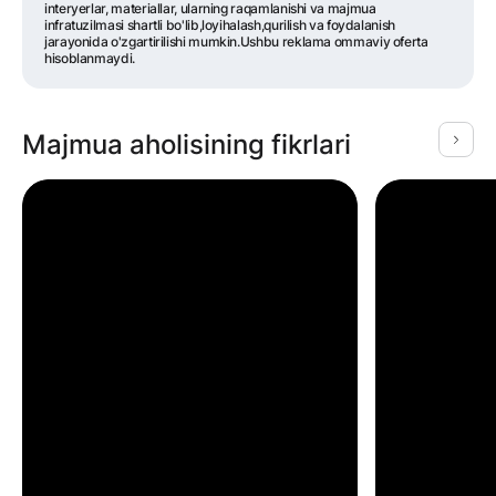
interyerlar, materiallar, ularning raqamlanishi va majmua
infratuzilmasi shartli bo'lib,loyihalash,qurilish va foydalanish
jarayonida o'zgartirilishi mumkin.Ushbu reklama ommaviy oferta
hisoblanmaydi.
Majmua aholisining fikrlari