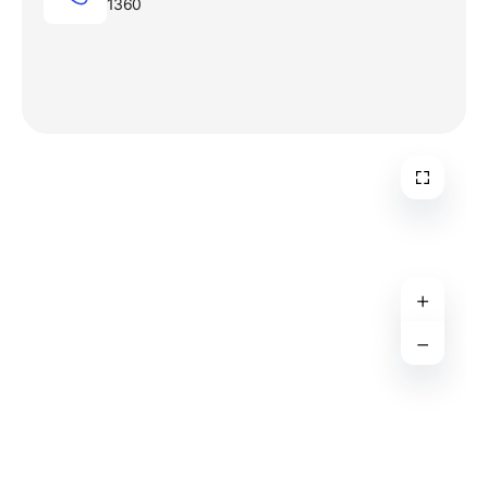
1360
+
−