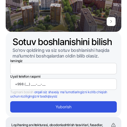
Sotuv boshlanishini bilish
So'rov qoldiring va siz sotuv boshlanishi haqida
ma'lumotni boshqalardan oldin bilib olasiz.
Ismingiz
Uyali telefon raqami
Tugmani bosish
orqali siz shaxsiy ma'lumotlaringizni ko’rib chiqish
uchun roziligingizni tasdiqlaysiz
Yuborish
Loyihaning arxitekturasi, obodonlashtirish tasvirlari, fasadlar,