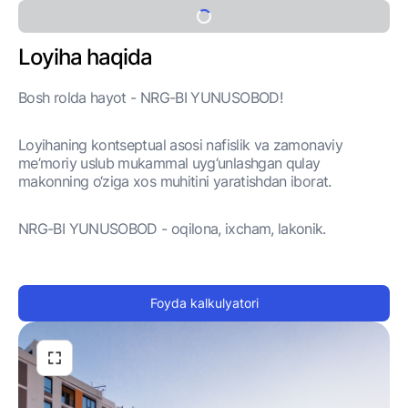
Loyiha haqida
Bosh rolda hayot - NRG-BI YUNUSOBOD!
Loyihaning kontseptual asosi nafislik va zamonaviy
me’moriy uslub mukammal uyg‘unlashgan qulay
makonning o‘ziga xos muhitini yaratishdan iborat.
NRG-BI YUNUSOBOD - oqilona, ixcham, lakonik.
Foyda kalkulyatori