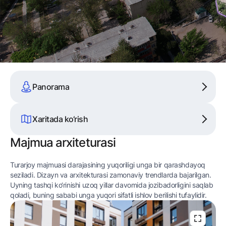
Panorama
Xaritada ko‘rish
Majmua arxiteturasi
Turarjoy majmuasi darajasining yuqoriligi unga bir qarashdayoq
seziladi. Dizayn va arxitekturasi zamonaviy trendlarda bajarilgan.
Uyning tashqi ko‘rinishi uzoq yillar davomida jozibadorligini saqlab
qoladi, buning sababi unga yuqori sifatli ishlov berilishi tufaylidir.