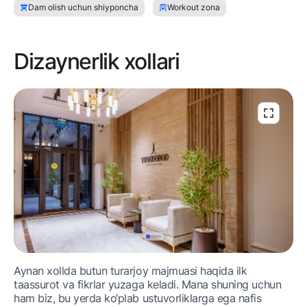
Dam olish uchun shiyponcha
Workout zona
Dizaynerlik xollari
Aynan xollda butun turarjoy majmuasi haqida ilk
taassurot va fikrlar yuzaga keladi. Mana shuning uchun
ham biz, bu yеrda ko‘plab ustuvorliklarga ega nafis