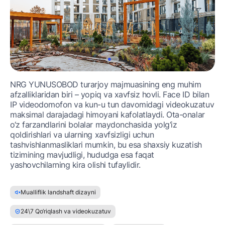
NRG YUNUSOBOD turarjoy majmuasining eng muhim
afzalliklaridan biri – yopiq va xavfsiz hovli. Face ID bilan
IP videodomofon va kun-u tun davomidagi videokuzatuv
maksimal darajadagi himoyani kafolatlaydi. Ota-onalar
o‘z farzandlarini bolalar maydonchasida yolg‘iz
qoldirishlari va ularning xavfsizligi uchun
tashvishlanmasliklari mumkin, bu esa shaxsiy kuzatish
tizimining mavjudligi, hududga esa faqat
yashovchilarning kira olishi tufaylidir.
Mualliflik landshaft dizayni
24\7 Qo‘riqlash va videokuzatuv