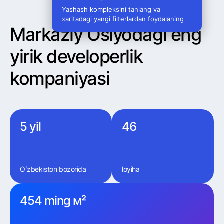
Yashash kompleksini tanlang va
xaritadagi yangi filterlardan foydalaning
Markaziy Osiyodagi eng
yirik developerlik
kompaniyasi
5 yil
46
Oʻzbekiston bozorida
loyiha
454 ming м²