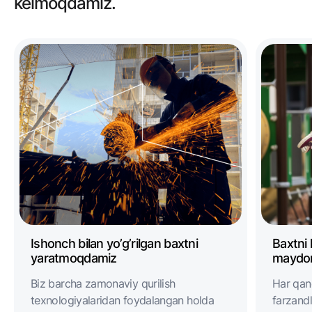
kelmoqdamiz.
Ishonch bilan yo’g’rilgan baxtni
Baxtni 
yaratmoqdamiz
maydon
Biz barcha zamonaviy qurilish
Har qan
texnologiyalaridan foydalangan holda
farzandl