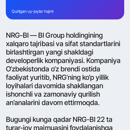
Qurilgan uy-joylar hajmi
NRG-BI — BI Group holdingining
xalqaro tajribasi va sifat standartlarini
birlashtirgan yangi shakldagi
developerlik kompaniyasi. Kompaniya
O‘zbekistonda o‘z brendi ostida
faoliyat yuritib, NRG‘ning ko‘p yillik
loyihalari davomida shakllangan
ishonchli va zamonaviy qurilish
an’analarini davom ettirmoqda.
Bugungi kunga qadar NRG-BI 22 ta
turar-joy majmuasini foydalanishga