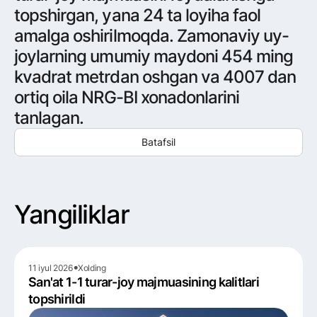
topshirgan, yana 24 ta loyiha faol
amalga oshirilmoqda. Zamonaviy uy-
joylarning umumiy maydoni 454 ming
kvadrat metrdan oshgan va 4007 dan
ortiq oila NRG-BI xonadonlarini
tanlagan.
Batafsil
Yangiliklar
•
11 iyul 2026
Xolding
San'at 1-1 turar-joy majmuasining kalitlari
topshirildi