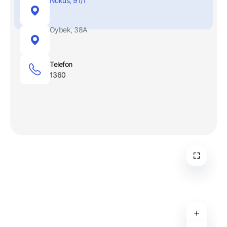
Nukus, 91/1
Oybek, 38A
Telefon
1360
+