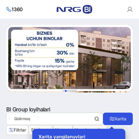
1360
Saytdan foydalanish orqali siz cookies va
shaxsiy ma’lumotlarni
qayta ishlash siyosatiga
roziligingizni bildirasiz.
Roziman
BI Group loyihalari
Xarita
Filtrlar
Shahar
Narx
Xonalar soni
Xarita yangilanuvlari
Fetch error