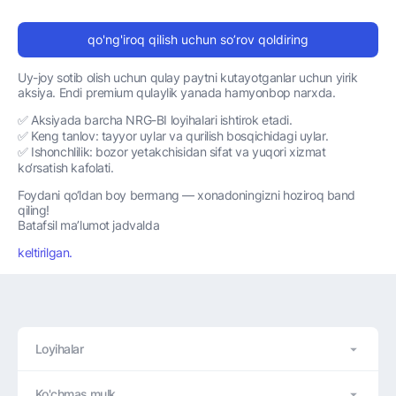
qo'ng'iroq qilish uchun so’rov qoldiring
Uy-joy sotib olish uchun qulay paytni kutayotganlar uchun yirik
aksiya. Endi premium qulaylik yanada hamyonbop narxda.
✅ Aksiyada barcha NRG-BI loyihalari ishtirok etadi.
✅ Keng tanlov: tayyor uylar va qurilish bosqichidagi uylar.
✅ Ishonchlilik: bozor yetakchisidan sifat va yuqori xizmat
ko‘rsatish kafolati.
Foydani qo‘ldan boy bermang — xonadoningizni hoziroq band
qiling!
Batafsil ma’lumot jadvalda
keltirilgan.
Loyihalar
Ko'chmas mulk