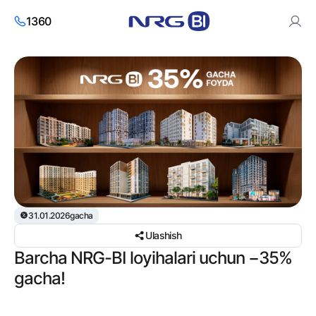
1360
Saytdan foydalanish orqali siz cookies va
shaxsiy ma’lumotlarni
qayta ishlash siyosatiga
roziligingizni bildirasiz.
Roziman
31.01.2026gacha
Ulashish
Barcha NRG-BI loyihalari uchun −35%
gacha!