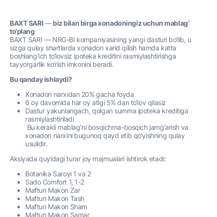
BAXT SARI
—
biz bilan birga xonadoningiz uchun mablag‘
to‘plang
BAXT SARI — NRG-BI kompaniyasining yangi dasturi bo‘lib, u
sizga qulay shartlarda xonadon xarid qilish hamda katta
boshlang‘ich to‘lovsiz ipoteka kreditini rasmiylashtirishga
tayyorgarlik ko‘rish imkonini beradi.
Bu qanday ishlaydi?
Xonadon narxidan 20% gacha foyda
6 oy davomida har oy atigi 5% dan to‘lov qilasiz
Dastur yakunlangach, qolgan summa ipoteka kreditiga
rasmiylashtiriladi
Bu kerakli mablag‘ni bosqichma-bosqich jamg‘arish va
xonadon narxini bugunoq qayd etib qo‘yishning qulay
usulidir.
Aksiyada quyidagi turar joy majmualari ishtirok etadi:
Botanika Saroyi 1 va 2
Sado Comfort 1, 1-2
Maftun Makon Zar
Maftun Makon Tash
Maftun Makon Sham
Maftun Makon Samar