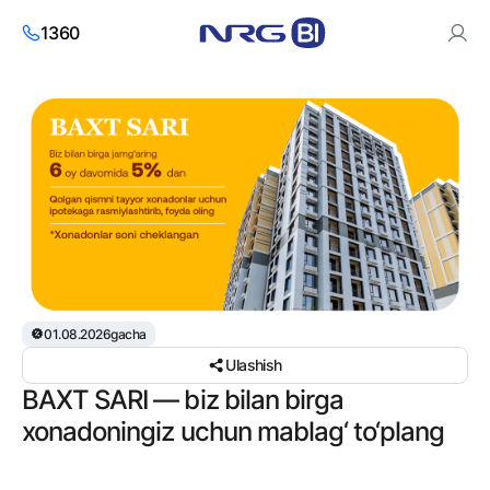
1360
Saytdan foydalanish orqali siz cookies va
shaxsiy ma’lumotlarni
qayta ishlash siyosatiga
roziligingizni bildirasiz.
Roziman
01.08.2026gacha
Ulashish
BAXT SARI — biz bilan birga
xonadoningiz uchun mablag‘ to‘plang