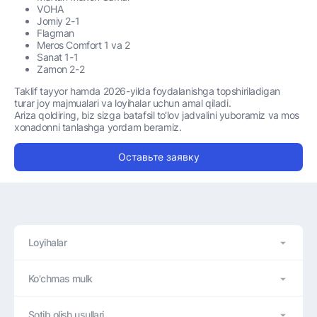
VOHA
Jomiy 2-1
Flagman
Meros Comfort 1 va 2
Sanat 1-1
Zamon 2-2
Taklif tayyor hamda 2026-yilda foydalanishga topshiriladigan
turar joy majmualari va loyihalar uchun amal qiladi.
Ariza qoldiring, biz sizga batafsil to‘lov jadvalini yuboramiz va mos
xonadonni tanlashga yordam beramiz.
Оставьте заявку
Loyihalar
Ko'chmas mulk
Sotib olish usullari