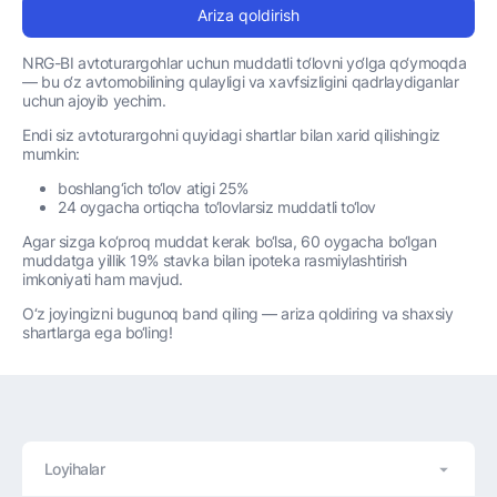
Ariza qoldirish
NRG-BI avtoturargohlar uchun muddatli to‘lovni yo‘lga qo‘ymoqda
— bu o‘z avtomobilining qulayligi va xavfsizligini qadrlaydiganlar
uchun ajoyib yechim.
Endi siz avtoturargohni quyidagi shartlar bilan xarid qilishingiz
mumkin:
boshlang‘ich to‘lov atigi 25%
24 oygacha ortiqcha to‘lovlarsiz muddatli to‘lov
Agar sizga ko‘proq muddat kerak bo‘lsa, 60 oygacha bo‘lgan
muddatga yillik 19% stavka bilan ipoteka rasmiylashtirish
imkoniyati ham mavjud.
O‘z joyingizni bugunoq band qiling — ariza qoldiring va shaxsiy
shartlarga ega bo‘ling!
Loyihalar