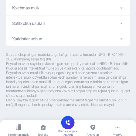
Ko'chmas mulk
Sotib olish usullari
Xaridorlar uchun
Saytda chop etilgan materiallarga bo'lgan barcha huquqlar NRG - BI © 1995-
2026 kompaniyasiga tegishli.
Foydalanuvchi saytda joylashtirilgan har qanday materiallar NRG - BI (mualliflik 
huquqi egasi) intellektual mulki ob'yektlari ekanligi haqida ogohlantiriladi. 
Foydalanuvchi mualliflik huquqi egasining oldindan yozma ruxsatisiz 
intellektual mulk ob'yektlari bilan xech qanday harakatlarni amalga oshirishga 
haqqi yo’q, aks holda mualliflik huquqi egasi qonun hujjatlarida nazarda tutilgan 
jarimalarni undirishga haqli, shuningdek  ularning huquqlari va qonuniy 
manfaatlarini himoya qilish bo‘yicha vakolatli organlarga murojaat qilish huquqini 
o’zida saqlab qoladi.
Ushbu saytda taqdim etilgan har qanday ma'lumot faqat ma'lumot olish uchun 
mo'ljallangan va hech qanday holatda ommaviy oferta hisoblanmaydi.
Bizga aloqaga
Ko’chmas mulk
Ipoteka
Aksiyalar
Menyu
chiqish