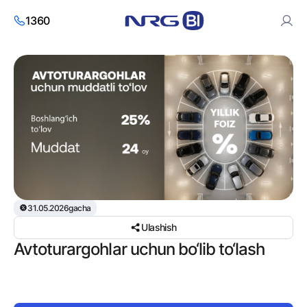
1360
Saytdan foydalanish orqali siz cookies va
shaxsiy ma’lumotlarni
qayta ishlash siyosatiga
roziligingizni bildirasiz.
Roziman
31.05.2026gacha
Ulashish
Avtoturargohlar uchun bo‘lib to‘lash