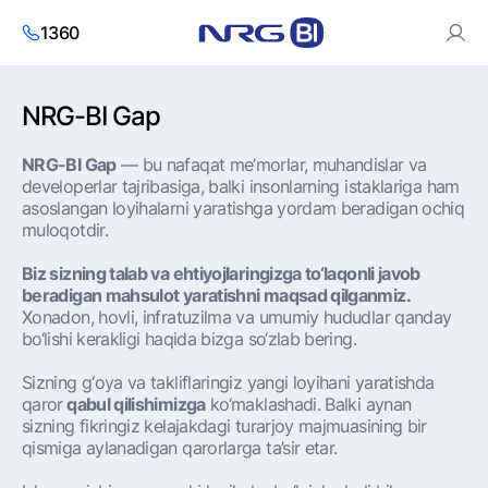
1360
NRG-BI Gap
Saytdan foydalanish orqali siz cookies va
shaxsiy ma’lumotlarni
qayta ishlash siyosatiga
roziligingizni bildirasiz.
NRG-BI Gap
— bu nafaqat me’morlar, muhandislar va
Roziman
developerlar tajribasiga, balki insonlarning istaklariga ham
asoslangan loyihalarni yaratishga yordam beradigan ochiq
muloqotdir.
Biz sizning talab va ehtiyojlaringizga to‘laqonli javob
beradigan mahsulot yaratishni maqsad qilganmiz.
Xonadon, hovli, infratuzilma va umumiy hududlar qanday
bo‘lishi kerakligi haqida bizga so‘zlab bering.
Sizning g‘oya va takliflaringiz yangi loyihani yaratishda
qaror
qabul qilishimizga
ko‘maklashadi. Balki aynan
sizning fikringiz kelajakdagi turarjoy majmuasining bir
qismiga aylanadigan qarorlarga ta’sir etar.