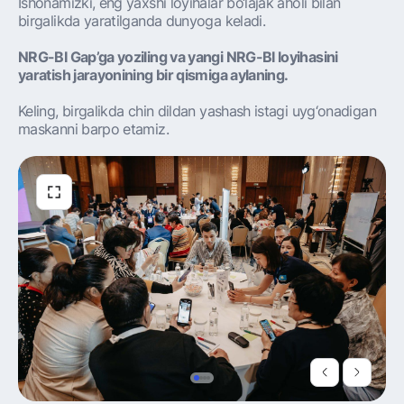
Ishonamizki, eng yaxshi loyihalar bo‘lajak aholi bilan
birgalikda yaratilganda dunyoga keladi.
NRG-BI Gap’ga yoziling va yangi NRG-BI loyihasini
yaratish jarayonining bir qismiga aylaning.
Keling, birgalikda chin dildan yashash istagi uyg‘onadigan
maskanni barpo etamiz.