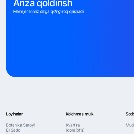
Ariza qoldirish
Menejerlarimiz sizga qo‘ng‘iroq qilishadi.
Loyihalar
Ko'chmas mulk
Sotib
Botanika Saroyi
Kvartira
Mudd
BI Sado
Idora(ofis)