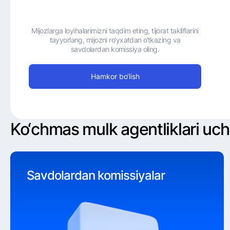
Mijozlarga loyihalarimizni taqdim eting, tijorat takliflarini
tayyorlang, mijozni ro‘yxatdan o‘tkazing va
savdolardan komissiya oling.
Hamkor bo‘lish
Ko‘chmas mulk agentliklari uchu
Savdolardan komissiyalar