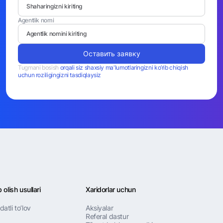
Agentlik nomi
Оставить заявку
Tugmani bosish
orqali siz shaxsiy ma'lumotlaringizni ko’rib chiqish
uchun roziligingizni tasdiqlaysiz
 olish usullari
Xaridorlar uchun
atli to’lov
Aksiyalar
Referal dastur