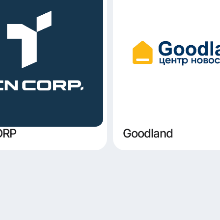
ORP
Goodland