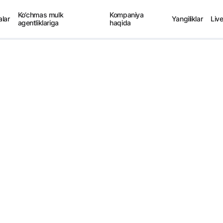
Ko‘chmas mulk
Kompaniya
alar
Yangiliklar
Liv
agentliklariga
haqida