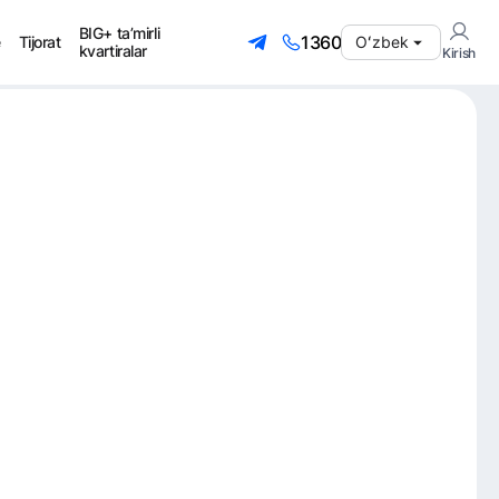
BIG+ ta’mirli
1360
e
Tijorat
Оʻzbek
kvartiralar
Kirish