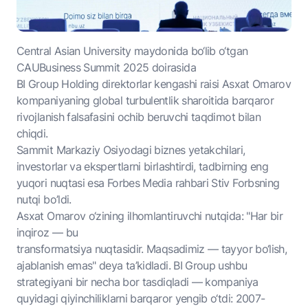
Central Asian University maydonida bo‘lib o‘tgan
CAUBusiness Summit 2025 doirasida
BI Group Holding direktorlar kengashi raisi Asxat Omarov
kompaniyaning global turbulentlik sharoitida barqaror
rivojlanish falsafasini ochib beruvchi taqdimot bilan
chiqdi.
Sammit Markaziy Osiyodagi biznes yetakchilari,
investorlar va ekspertlarni birlashtirdi, tadbirning eng
yuqori nuqtasi esa Forbes Media rahbari Stiv Forbsning
nutqi bo’ldi.
Asxat Omarov o‘zining ilhomlantiruvchi nutqida: "Har bir
inqiroz — bu
transformatsiya nuqtasidir. Maqsadimiz — tayyor bo‘lish,
ajablanish emas" deya ta’kidladi. BI Group ushbu
strategiyani bir necha bor tasdiqladi — kompaniya
quyidagi qiyinchiliklarni barqaror yengib o‘tdi: 2007-