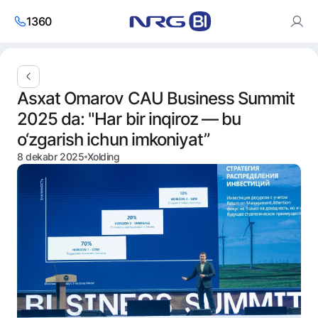
1360
Saytdan foydalanish orqali siz cookies va
shaxsiy ma’lumotlarni
Asxat Omarov CAU Business Summit
qayta ishlash siyosatiga
roziligingizni bildirasiz.
2025 da: "Har bir inqiroz — bu
Roziman
o‘zgarish ichun imkoniyat”
8 dekabr 2025
Xolding