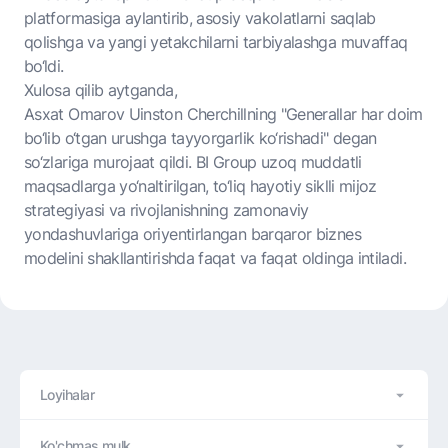
platformasiga aylantirib, asosiy vakolatlarni saqlab
qolishga va yangi yetakchilarni tarbiyalashga muvaffaq
bo‘ldi.
Xulosa qilib aytganda,
Asxat Omarov Uinston Cherchillning "Generallar har doim
bo‘lib o‘tgan urushga tayyorgarlik ko‘rishadi" degan
so‘zlariga murojaat qildi. BI Group uzoq muddatli
maqsadlarga yo‘naltirilgan, to‘liq hayotiy siklli mijoz
strategiyasi va rivojlanishning zamonaviy
yondashuvlariga oriyentirlangan barqaror biznes
modelini shakllantirishda faqat va faqat oldinga intiladi.
Loyihalar
Ko'chmas mulk