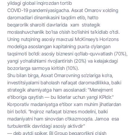
yildagi global inqirozdan tortib
COVID-19 pandemiyasigacha. Asxat Omarov xolding
daromadlari dinamikasini taqdim etib, hatto
beqarorlik sharoiti davrlarida xam strategik
moslashuvchanlik bo’lsa o’sish bo’lishini ta’kidlab o’tdi.
Uning nutqining asosiy mavzusi McKinsey’s Horizons
modeliga asoslangan kapitalning puxta o‘ylangan
taqsimoti bo‘ldi: asosiy biznesni qo‘llab-quvvatlash (70%),
yangi yo‘nalishlarni rivojlantirish (20%) va kelajakdagi
bozorlarga sarmoya kiritish (10%).
Shu bilan birga, Asxat Omarovning so‘zlariga ko‘ra,
investitsiyalarni baholash nafaqat daromadlilikka, balki
strategik ahamiyatga ham asoslanadi: "Menejment
e’tiboriga qaytish — bu liderlar uchun yangi KPIdir."
Korporativ madaniyatga e’tibor xam muhim jihatlardan
biri bo‘ldi. "Inqiroz nafaqat biznes modelini, balki
madaniyatni ham sinovdan o‘tkazmoqda. Jamoa esa
turbulentlik davridagi asosiy aktivdir"
— deb aytdi spiker. BI Group beqarorlikni o‘sish