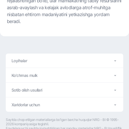
rejalashtirilgan bo‘lib, ular mamlakatning tabiiy resurslarini
asrab-avaylash va kelajak avlodlarga atrof-muhitga
nisbatan ehtirom madaniyatini yetkazishga yordam
beradi.
Loyihalar
Ko'chmas mulk
Sotib olish usullari
Xaridorlar uchun
Saytda chop etilgan materiallarga bo'lgan barcha huquqlar NRG - BI © 1995-
2026 kompaniyasiga tegishli.
Foydalanuvchi saytda joylashtirilgan har qanday materiallar NRG - BI (mualliflik 