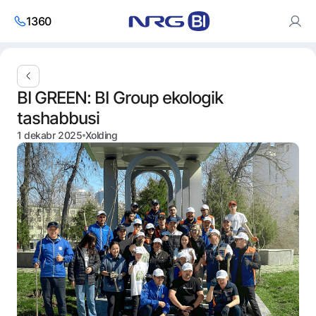
1360
Saytdan foydalanish orqali siz cookies va
shaxsiy ma’lumotlarni
BI GREEN: BI Group ekologik
qayta ishlash siyosatiga
roziligingizni bildirasiz.
tashabbusi
Roziman
1 dekabr 2025
Xolding