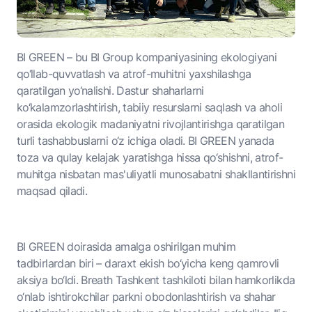
BI GREEN – bu BI Group kompaniyasining ekologiyani
qo‘llab-quvvatlash va atrof-muhitni yaxshilashga
qaratilgan yo‘nalishi. Dastur shaharlarni
ko‘kalamzorlashtirish, tabiiy resurslarni saqlash va aholi
orasida ekologik madaniyatni rivojlantirishga qaratilgan
turli tashabbuslarni o‘z ichiga oladi. BI GREEN yanada
toza va qulay kelajak yaratishga hissa qo‘shishni, atrof-
muhitga nisbatan mas'uliyatli munosabatni shakllantirishni
maqsad qiladi.
BI GREEN doirasida amalga oshirilgan muhim
tadbirlardan biri – daraxt ekish bo‘yicha keng qamrovli
aksiya bo‘ldi. Breath Tashkent tashkiloti bilan hamkorlikda
o‘nlab ishtirokchilar parkni obodonlashtirish va shahar