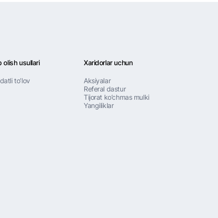
 olish usullari
Xaridorlar uchun
atli to’lov
Aksiyalar
Referal dastur
Tijorat ko’chmas mulki
Yangiliklar