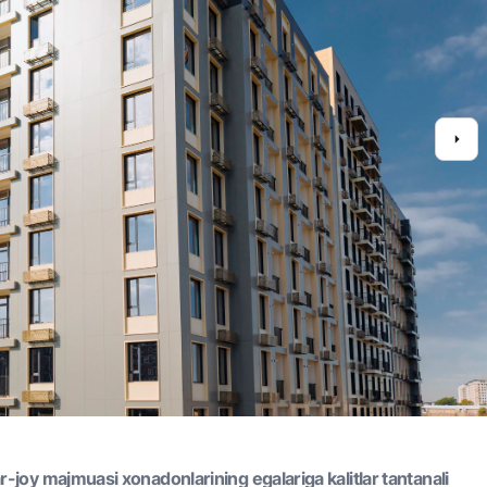
joy majmuasi xonadonlarining egalariga kalitlar tantanali