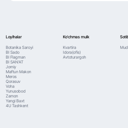
Loyihalar
Ko'chmas mulk
Sotib
Botanika Saroyi
Kvartira
Mudd
BI Sado
Idora(ofis)
BI Flagman
Аvtoturargoh
BI SAN'AT
Jomiy
Maftun Makon
Meros
Qorasuv
Voha
Yunusobod
Zamon
Yangi Baxt
4U Tashkent