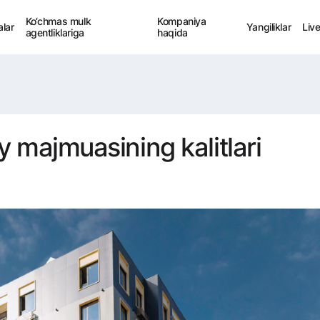
Ko‘chmas mulk
Kompaniya
alar
Yangiliklar
Liv
agentliklariga
haqida
 majmuasining kalitlari