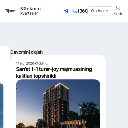
BIG+ ta’mirli
1360
e
Tijorat
Оʻzbek
kvartiralar
Kirish
Davomini o‘qish
•
11 iyul 2026
Xolding
San'at 1-1 turar-joy majmuasining
kalitlari topshirildi