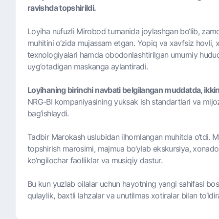
ravishda topshirildi.
Loyiha nufuzli Mirobod tumanida joylashgan bo‘lib, zamo
muhitini o‘zida mujassam etgan. Yopiq va xavfsiz hovli, x
texnologiyalari hamda obodonlashtirilgan umumiy hududl
uyg‘otadigan maskanga aylantiradi.
Loyihaning birinchi navbati belgilangan muddatda, ikkinc
NRG-BI kompaniyasining yuksak ish standartlari va mijozl
bag‘ishlaydi.
Tadbir Marokash uslubidan ilhomlangan muhitda o‘tdi. Me
topshirish marosimi, majmua bo‘ylab ekskursiya, xonadon
ko‘ngilochar faolliklar va musiqiy dastur.
Bu kun yuzlab oilalar uchun hayotning yangi sahifasi b
qulaylik, baxtli lahzalar va unutilmas xotiralar bilan to‘ldir