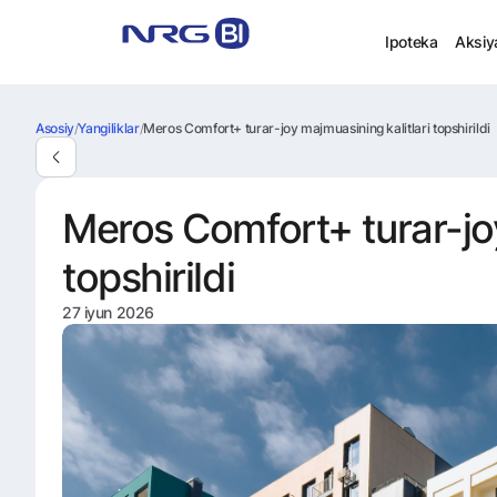
Ipoteka
Aksiy
Asosiy
/
Yangiliklar
/
Meros Comfort+ turar-joy majmuasining kalitlari topshirildi
Meros Comfort+ turar-joy
topshirildi
27 iyun 2026