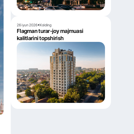
•
26 iyun 2026
Xolding
Flagman turar-joy majmuasi
kalitlarini topshirish