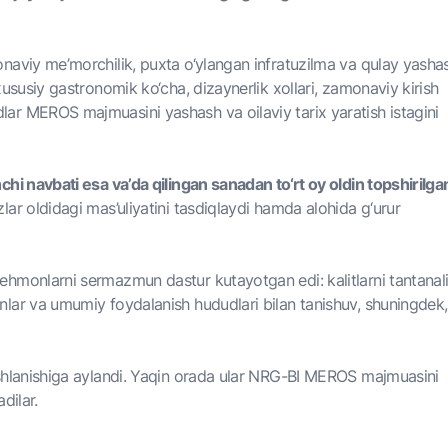
naviy me’morchilik, puxta o‘ylangan infratuzilma va qulay yasha
ususiy gastronomik ko‘cha, dizaynerlik xollari, zamonaviy kirish
ar MEROS majmuasini yashash va oilaviy tarix yaratish istagini
hi navbati esa va’da qilingan sanadan to‘rt oy oldin topshirilga
ar oldidagi mas’uliyatini tasdiqlaydi hamda alohida g‘urur
hmonlarni sermazmun dastur kutayotgan edi: kalitlarni tantanal
lar va umumiy foydalanish hududlari bilan tanishuv, shuningdek,
oshlanishiga aylandi. Yaqin orada ular NRG-BI MEROS majmuasini
adilar.